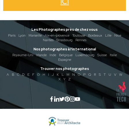
ICI
Les Photographes près de chez vous
Paris
Lyon
Marseille
Aix-en-provence
Toulouse
Bordeaux
Lille
Nice
Nantes
Strasbourg
Rennes
Nos photographes à l'international
Royaume-Uni
Irlande
Inde
Belgique
Luxembourg
Suisse
Italie
Espagne
Trouver nos photographes
A
B
C
D
E
F
G
H
I
J
K
L
M
N
O
P
Q
R
S
T
U
V
W
X
Y
Z