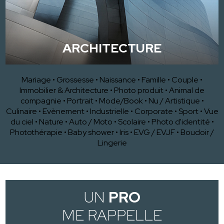
ARCHITECTURE
Mariage
•
Grossesse
•
Naissance
•
Famille
•
Couple
•
Immobilier & Architecture
•
Photo produit
•
Animal de
compagnie
•
Portrait
•
Mode/Book
•
Nu / Artistique
•
Culinaire
•
Evènement
•
Industrielle
•
Corporate
•
Sport
•
Vue
du ciel
•
Nature
•
Auto / Moto
•
Scolaire
•
Photo d'identité
•
Photothérapie
•
Baby shower
•
Iris
•
EVG / EVJF
•
Boudoir /
Lingerie
UN
PRO
ME RAPPELLE